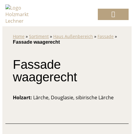
Home
»
Sortiment
»
Haus Außenbereich
»
Fassade
»
Fassade waagerecht
Fassade
waagerecht
Holzart:
Lärche, Douglasie, sibirische Lärche