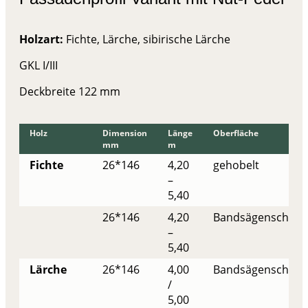
Holzart:
Fichte, Lärche, sibirische Lärche
GKL I/III
Deckbreite 122 mm
Holz
Dimension
Länge
Oberfläche
mm
m
Fichte
26*146
4,20
gehobelt
–
5,40
26*146
4,20
Bandsägenschnitt
–
5,40
Lärche
26*146
4,00
Bandsägenschnitt
/
5,00