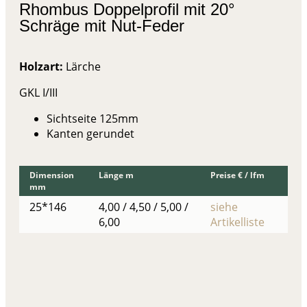
Rhombus Doppelprofil mit 20°
Schräge mit Nut-Feder
Holzart:
Lärche
GKL I/III
Sichtseite 125mm
Kanten gerundet
Dimension
Länge m
Preise € / lfm
mm
25*146
4,00 / 4,50 / 5,00 /
siehe
6,00
Artikelliste